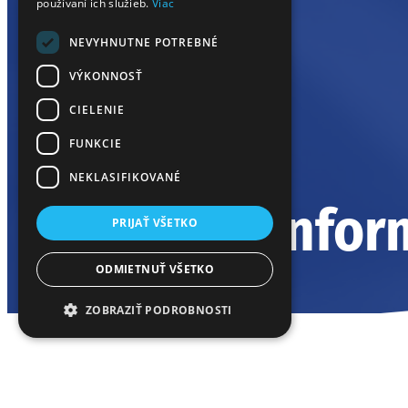
používaní ich služieb.
Viac
NEVYHNUTNE POTREBNÉ
VÝKONNOSŤ
CIELENIE
FUNKCIE
NEKLASIFIKOVANÉ
Infor
PRIJAŤ VŠETKO
ODMIETNUŤ VŠETKO
ZOBRAZIŤ PODROBNOSTI