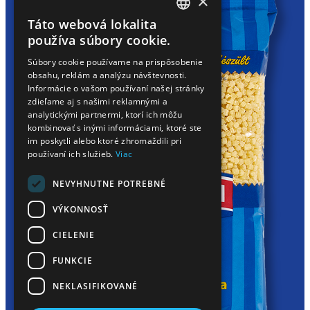
×
Táto webová lokalita
HUNGARIAN
používa súbory cookie.
EN
Súbory cookie používame na prispôsobenie
obsahu, reklám a analýzu návštevnosti.
SK
Informácie o vašom používaní našej stránky
RO
zdieľame aj s našimi reklamnými a
analytickými partnermi, ktorí ich môžu
kombinovať s inými informáciami, ktoré ste
im poskytli alebo ktoré zhromaždili pri
používaní ich služieb.
Viac
NEVYHNUTNE POTREBNÉ
VÝKONNOSŤ
CIELENIE
FUNKCIE
NEKLASIFIKOVANÉ