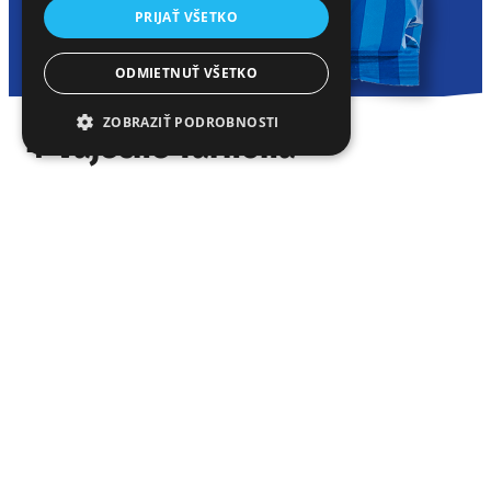
PRIJAŤ VŠETKO
ODMIETNUŤ VŠETKO
ZOBRAZIŤ PODROBNOSTI
4-Vaječné Tarhoňa
Home
»
Produkty
»
Cestoviny
»
4-vaječné
»
4-Vaječné Tarhoňa
Tarhoňa sa varí po opražení, vďaka svojmu veľmi
hladkému povrchu absorbuje veľa šťavy, čo z nej robí
ideálnu voľbu pre dusené jedlá. Zároveň sa výborne
hodí na prípravu jedál z jedného hrnca
.
PODROBNOSTI O PRODUKTE
Veľkosť
500 g