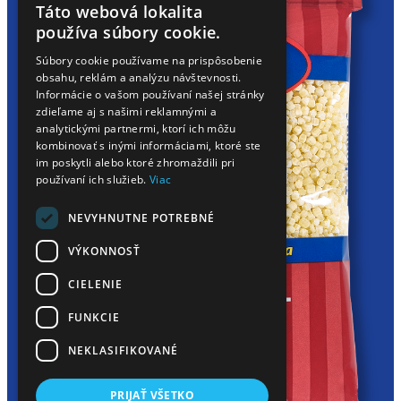
Táto webová lokalita
HUNGARIAN
používa súbory cookie.
EN
Súbory cookie používame na prispôsobenie
obsahu, reklám a analýzu návštevnosti.
SK
Informácie o vašom používaní našej stránky
RO
zdieľame aj s našimi reklamnými a
analytickými partnermi, ktorí ich môžu
kombinovať s inými informáciami, ktoré ste
im poskytli alebo ktoré zhromaždili pri
používaní ich služieb.
Viac
NEVYHNUTNE POTREBNÉ
VÝKONNOSŤ
CIELENIE
FUNKCIE
NEKLASIFIKOVANÉ
PRIJAŤ VŠETKO