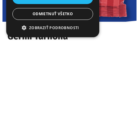
ODMIETNUŤ VŠETKO
ZOBRAZIŤ PODROBNOSTI
Germi Tarhoňa
Home
»
Produkty
»
Cestoviny
»
Germi
»
Germi Tarhoňa
Tarhoňa sa varí po opražení, vďaka svojmu veľkému
povrchu absorbuje veľa šťavy, čo z nej robí ideálnu
voľbu pre dusené jedlá. Zároveň sa výborne hodí na
prípravu jedál z jedného hrnca
.
PODROBNOSTI O PRODUKTE
Veľkosť
400 g
balenia