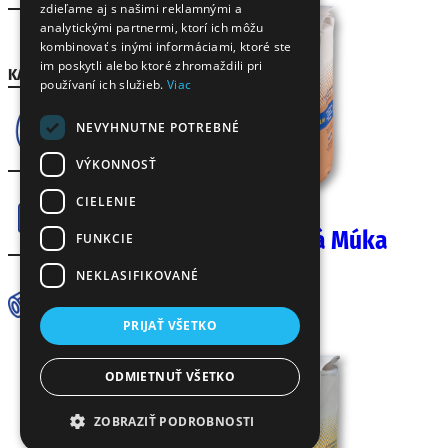
RO
zdieľame aj s našimi reklamnými a
analytickými partnermi, ktorí ich môžu
Gastro
kombinovať s inými informáciami, ktoré ste
im poskytli alebo ktoré zhromaždili pri
KATEGÓRIE
používaní ich služieb.
Viac
NEVYHNUTNE POTREBNÉ
Vajcia
VÝKONNOSŤ
Múk
CIELENIE
a
Biela Chlebová Múka
FUNKCIE
1 kg
NEKLASIFIKOVANÉ
Cestovi
ny
PRIJAŤ VŠETKO
ODMIETNUŤ VŠETKO
ZOBRAZIŤ PODROBNOSTI