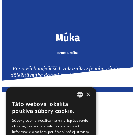
Múka
Home
»
Múka
Pre našich najväčších zákazníkov je mimoriadne
dôležitá múka dobrej kvality. Skupina spoločností
Gyermelyi preto vytvorila efektívny, uzavretý systém
pre pestovanie pšenice.
×
Táto webová lokalita
HUNGARIAN
používa súbory cookie.
EN
Súbory cookie používame na prispôsobenie
obsahu, reklám a analýzu návštevnosti.
SK
Domácnosť
Informácie o vašom používaní našej stránky