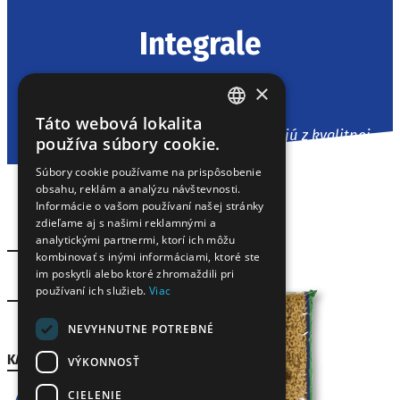
Integrale
×
Home
»
Cestoviny
»
Integrale
Táto webová lokalita
HUNGARIAN
Výrobky Gyermelyi Integrale sa vyrábajú z kvalitnej
používa súbory cookie.
celozrnnej tvrdej pšenice vlastnej výroby.
EN
Súbory cookie používame na prispôsobenie
obsahu, reklám a analýzu návštevnosti.
SK
Informácie o vašom používaní našej stránky
RO
zdieľame aj s našimi reklamnými a
analytickými partnermi, ktorí ich môžu
kombinovať s inými informáciami, ktoré ste
im poskytli alebo ktoré zhromaždili pri
Domácnosť
používaní ich služieb.
Viac
Gastro
NEVYHNUTNE POTREBNÉ
KATEGÓRIE
VÝKONNOSŤ
CIELENIE