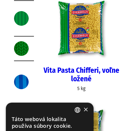
Ex
pr
es
s
BI
O
Vita Pasta Chifferi, voľne
4-
va
ložené
je
čn
5 kg
é
×
8-
va
Táto webová lokalita
HUNGARIAN
je
používa súbory cookie.
čn
EN