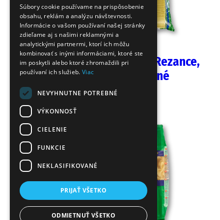
Súbory cookie používame na prispôsobenie
é
obsahu, reklám a analýzu návštevnosti.
SK
Informácie o vašom používaní našej stránky
RO
zdieľame aj s našimi reklamnými a
V
analytickými partnermi, ktorí ich môžu
i
kombinovať s inými informáciami, ktoré ste
Vita Pasta Dlhé Rezance,
t
im poskytli alebo ktoré zhromaždili pri
a
používaní ich služieb.
Viac
voľne ložené
P
a
5 kg
NEVYHNUTNE POTREBNÉ
s
VÝKONNOSŤ
t
a
CIELENIE
FUNKCIE
In
te
NEKLASIFIKOVANÉ
gr
al
PRIJAŤ VŠETKO
e
ODMIETNUŤ VŠETKO