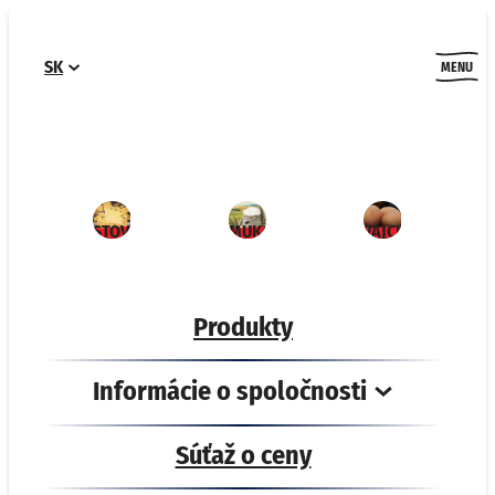
Skip
to
SK
content
MENU
CESTOVINY
MÚKA
VAJCIA
Produkty
Informácie o spoločnosti
Súťaž o ceny