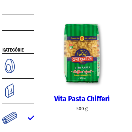
Domácnosť
Gastro
KATEGÓRIE
Vajcia
Múka
Vita Pasta Chifferi
500 g
Cest
ovin
y